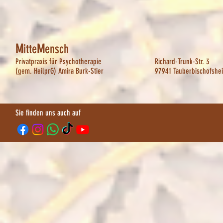
M
itte
M
ensch
Privatpraxis für Psychotherapie
Richard-Trunk-Str. 3
(gem. HeilprG) Amira Burk-Stier
97941 Tauberbischofshe
Sie finden uns auch auf