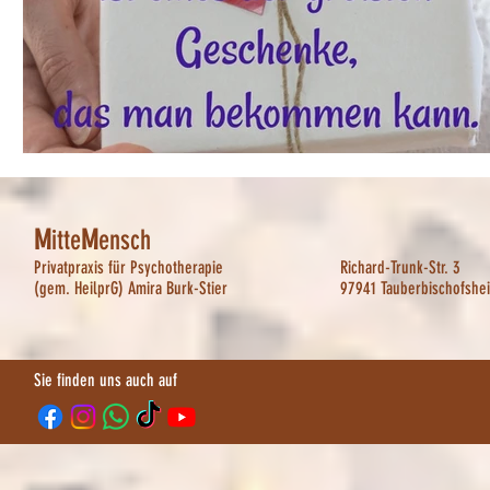
M
itte
M
ensch
Privatpraxis für Psychotherapie
Richard-Trunk-Str. 3
(gem. HeilprG) Amira Burk-Stier
97941 Tauberbischofshe
Sie finden uns auch auf