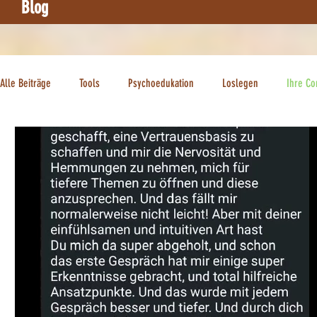
Blog
Alle Beiträge
Tools
Psychoedukation
Loslegen
Ihre C