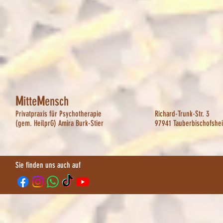
M
itte
M
ensch
Privatpraxis für Psychotherapie
Richard-Trunk-Str. 3
(gem. HeilprG) Amira Burk-Stier
97941 Tauberbischofshe
Sie finden uns auch auf