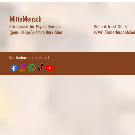
M
itte
M
ensch
Privatpraxis für Psychotherapie
Richard-Trunk-Str. 3
(gem. HeilprG) Amira Burk-Stier
97941 Tauberbischofshe
Sie finden uns auch auf