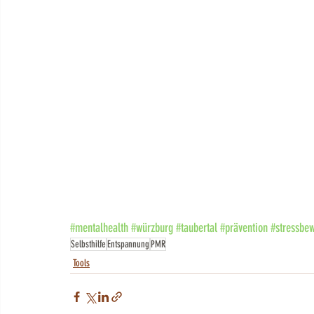
#mentalhealth
#würzburg
#taubertal
#prävention
#stressbew
Selbsthilfe
Entspannung
PMR
Tools