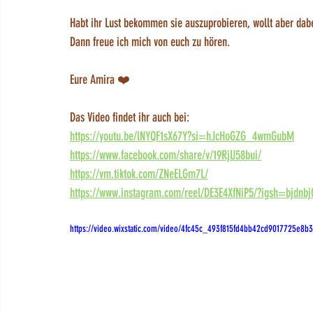
Habt ihr Lust bekommen sie auszuprobieren, wollt aber da
Dann freue ich mich von euch zu hören. 
Eure Amira ❤️ 
Das Video findet ihr auch bei:
https://youtu.be/lNYQF1sX67Y?si=hJcHoGZG_4wmGubM
https://www.facebook.com/share/v/19RjU58bui/
https://vm.tiktok.com/ZNeELGm7L/
https://www.instagram.com/reel/DE3E4XfNiP5/?igsh=bjdn
https://video.wixstatic.com/video/4fc45c_493f815fd4bb42cd9017725e8