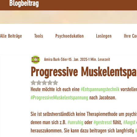
Blogbeitrag
Alle Beiträge
Tools
Psychoedukation
Loslegen
Ihre C
Amira Burk-Stier
15. Jan. 2025
1 Min. Lesezeit
Progressive Muskelentsp
Mit NaN von 5 Sternen bewertet.
Heute möchte ich euch eine 
#Entspannungstechnik
 vorstelle
#ProgressiveMuskelentspannung
 nach Jacobson. 
Sie ist selbstverständlich keine Therapiemethode um psychis
denen man sich z.B. 
#unruhig
 oder 
#gestresst
 fühlt, 
#Angst
 
herauszukommen. Sie kann dazu beitragen sich langfristig 
#