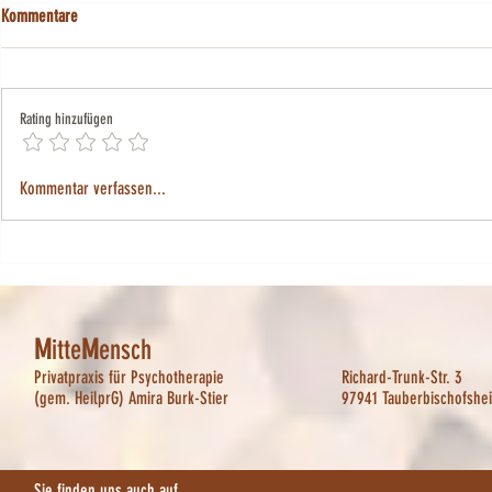
Kommentare
Loslassen
Rating hinzufügen
Der künstlerische Ausdruck
Kommentar verfassen...
M
itte
M
ensch
Privatpraxis für Psychotherapie
Richard-Trunk-Str. 3
(gem. HeilprG) Amira Burk-Stier
97941 Tauberbischofshe
Sie finden uns auch auf