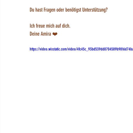
Du hast Fragen oder benötigst Unterstützung?
Ich freue mich auf dich.
Deine Amira ❤️
https://video.wixstatic.com/video/4fc45c_93bd539dd8704589b9816d74b