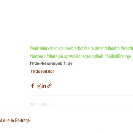
#amiraburkstier
#tauberbischofsheim
#mentalhealth
#würzb
#boxberg
#therapie
#psychischegesundheit
#Selbstfürsorge
Psyche
Motivation
Bedürfnisse
Psychoedukation
Aktuelle Beiträge