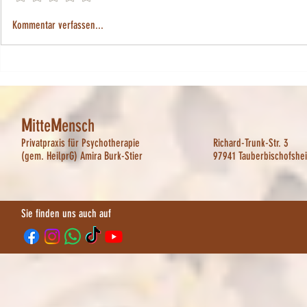
Traumatisierungen wirken auch auf
Wenn Bindungst
Kommentar verfassen...
körperlicher Ebene
Hochsensibilität t
M
itte
M
ensch
Privatpraxis für Psychotherapie
Richard-Trunk-Str. 3
(gem. HeilprG) Amira Burk-Stier
97941 Tauberbischofshe
Sie finden uns auch auf