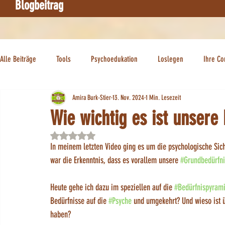
Blogbeitrag
Alle Beiträge
Tools
Psychoedukation
Loslegen
Ihre C
Amira Burk-Stier
13. Nov. 2024
1 Min. Lesezeit
Wie wichtig es ist unsere 
Mit NaN von 5 Sternen bewertet.
In meinem letzten Video ging es um die psychologische Sich
war die Erkenntnis, dass es vorallem unsere 
#Grundbedürfni
Heute gehe ich dazu im speziellen auf die 
#Bedürfnispyram
Bedürfnisse auf die 
#Psyche
 und umgekehrt? Und wieso ist ü
haben?