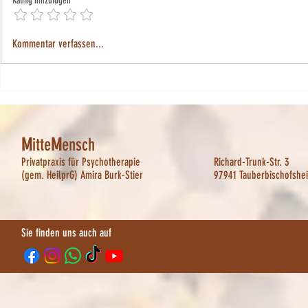
Rating hinzufügen
Traumatisierungen wirken auch auf
Wenn Bindungst
Kommentar verfassen...
körperlicher Ebene
Hochsensibilität t
M
itte
M
ensch
Privatpraxis für Psychotherapie
Richard-Trunk-Str. 3
(gem. HeilprG) Amira Burk-Stier
97941 Tauberbischofshe
Sie finden uns auch auf