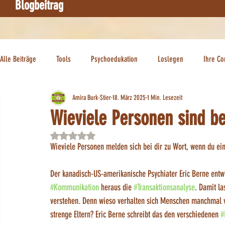
Blogbeitrag
Alle Beiträge
Tools
Psychoedukation
Loslegen
Ihre C
Amira Burk-Stier
18. März 2025
1 Min. Lesezeit
Wieviele Personen sind be
Mit NaN von 5 Sternen bewertet.
Wieviele Personen melden sich bei dir zu Wort, wenn du 
Der kanadisch-US-amerikanische Psychiater Eric Berne entw
#Kommunikation
 heraus die 
#Transaktionsanalyse
. Damit la
verstehen. Denn wieso verhalten sich Menschen manchmal vi
strenge Eltern? Eric Berne schreibt das den verschiedenen 
#